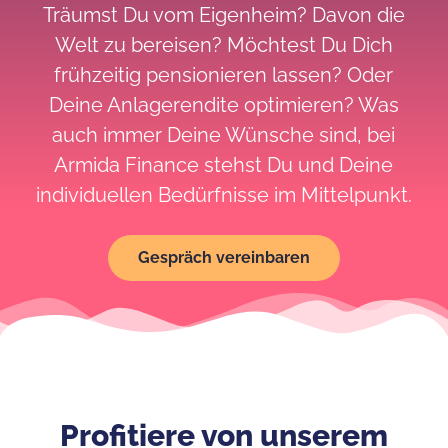
Träumst Du vom Eigenheim? Davon die
e
Welt zu bereisen? Möchtest Du Dich
n
frühzeitig pensionieren lassen? Oder
Deine Anlagerendite optimieren? Was
auch immer Deine Wünsche sind, bei
Armida Finance stehst Du und Deine
individuellen Bedürfnisse im Mittelpunkt.
Gespräch vereinbaren
Profitiere von unserem